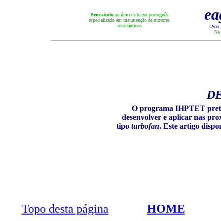
ea
Bem-vindo
ao único site em português
especializado em manutenção de motores
aeronáuticos
Uma 
Na 
D
O programa IHPTET preten
desenvolver e aplicar nas pr
tipo
turbofan
. Este artigo dispo
Topo desta página
HOME